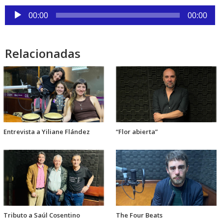
audio
Reproductor
00:00
00:00
de
audio
Relacionadas
Entrevista a Yiliane Flández
“Flor abierta”
Tributo a Saúl Cosentino
The Four Beats