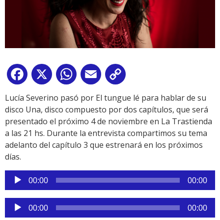
Facebook
X
WhatsApp
Email
Copy
Link
Lucía Severino pasó por El tungue lé para hablar de su
disco Una, disco compuesto por dos capítulos, que será
presentado el próximo 4 de noviembre en La Trastienda
a las 21 hs. Durante la entrevista compartimos su tema
adelanto del capítulo 3 que estrenará en los próximos
días.
Reproductor
00:00
00:00
de
audio
Reproductor
00:00
00:00
de