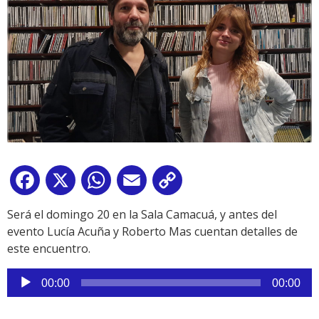
Facebook
X
WhatsApp
Email
Copy
Link
Será el domingo 20 en la Sala Camacuá, y antes del
evento Lucía Acuña y Roberto Mas cuentan detalles de
este encuentro.
Reproductor
00:00
00:00
de
audio