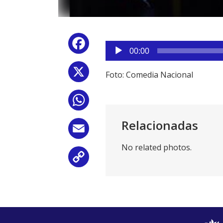
Reproductor
Facebook
de
00:00
audio
X
Foto: Comedia Nacional
WhatsApp
Relacionadas
Email
No related photos.
Copy
Link