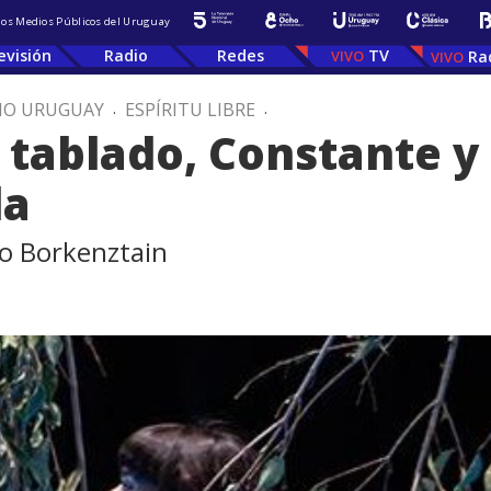
 los Medios Públicos del Uruguay
evisión
Radio
Redes
TV
Ra
IO URUGUAY
.
ESPÍRITU LIBRE
.
 tablado, Constante y
da
o Borkenztain