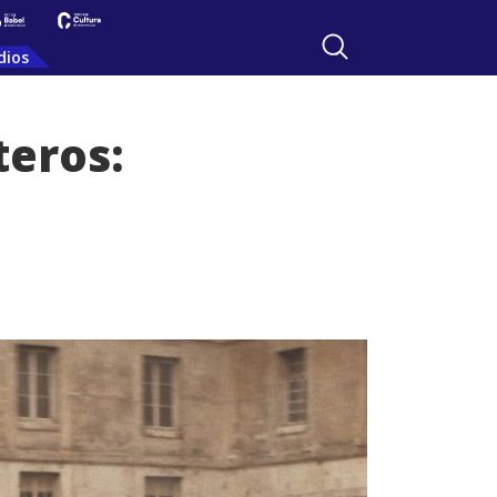
dios
teros: