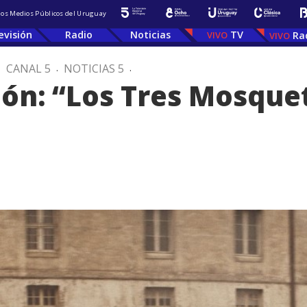
 los Medios Públicos del Uruguay
evisión
Radio
Noticias
TV
Ra
.
CANAL 5
.
NOTICIAS 5
.
ón: “Los Tres Mosque