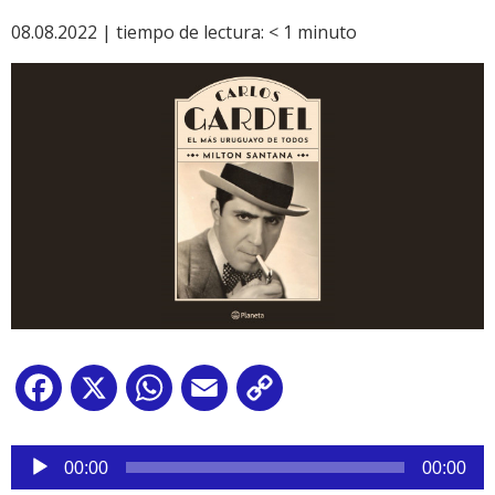
08.08.2022 |
tiempo de lectura:
< 1
minuto
Facebook
X
WhatsApp
Email
Copy
Link
Reproductor
de
00:00
00:00
audio