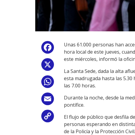
Unas 61.000 personas han accedi
Facebook
hora local de este jueves, cuan
este miércoles, informó la ofici
X
La Santa Sede, dada la alta aflu
esta madrugada hasta las 5.30 ho
WhatsApp
las 7.00 horas.
Durante la noche, desde la med
Email
pontífice.
El flujo de público que desfila 
Copy
personas esperando en distintas
Link
de la Policía y la Protección Civil