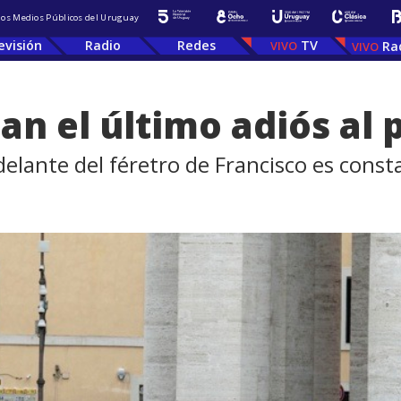
 los Medios Públicos del Uruguay
evisión
Radio
Redes
TV
Ra
dan el último adiós al
 delante del féretro de Francisco es cons