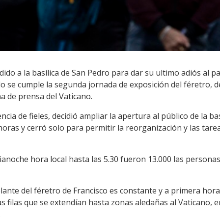
do a la basílica de San Pedro para dar su ultimo adiós al pa
do se cumple la segunda jornada de exposición del féretro, d
na de prensa del Vaticano.
encia de fieles, decidió ampliar la apertura al público de la b
ras y cerró solo para permitir la reorganización y las tareas
ianoche hora local hasta las 5.30 fueron 13.000 las persona
delante del féretro de Francisco es constante y a primera ho
 filas que se extendían hasta zonas aledañas al Vaticano, e
.