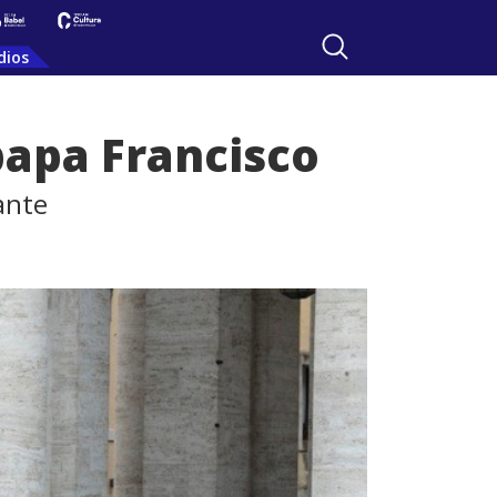
dios
 papa Francisco
tante