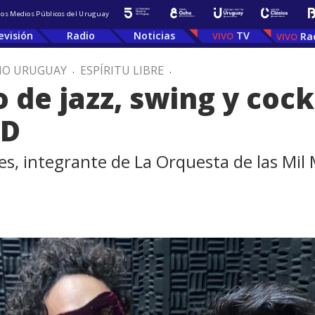
 los Medios Públicos del Uruguay
evisión
Radio
Noticias
TV
Ra
IO URUGUAY
.
ESPÍRITU LIBRE
.
 de jazz, swing y cock
VD
, integrante de La Orquesta de las Mil M