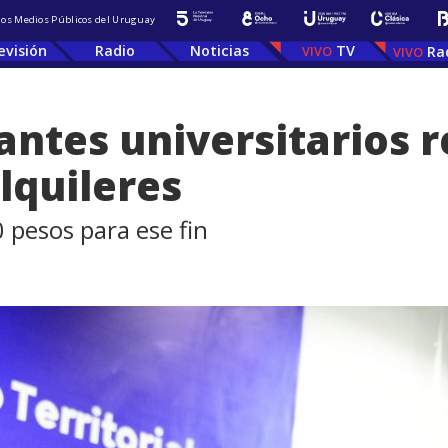
 los Medios Públicos del Uruguay
evisión
Radio
Noticias
TV
Ra
antes universitarios r
lquileres
 pesos para ese fin