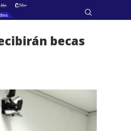
dios
ecibirán becas