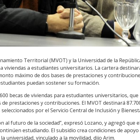
enamiento Territorial (MVOT) y la Universidad de la Repúbli
o a viviendas a estudiantes universitarios. La cartera destin
 monto máximo de dos bases de prestaciones y contribucione
estudiantes puedan sostener su formación.
a 600 becas de viviendas para estudiantes universitarios, que
s de prestaciones y contribuciones. El MVOT destinará 87.700
seleccionados por el Servicio Central de Inclusión y Bienesta
n al futuro de la sociedad”, expresó Lozano, y agregó que 
continúen estudiando. El subsidio crea condiciones de apoy
a universidad, vinculado a la movilidad, dijo Arim.