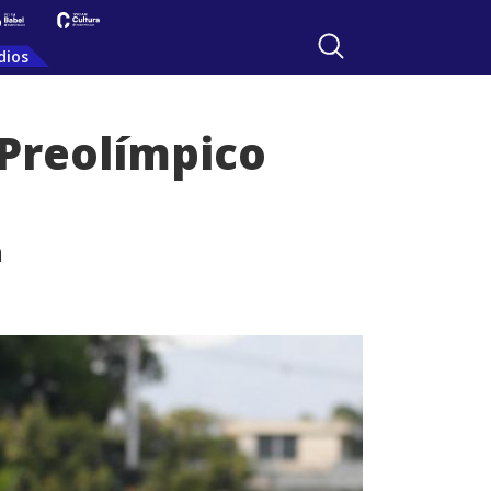
dios
 Preolímpico
a