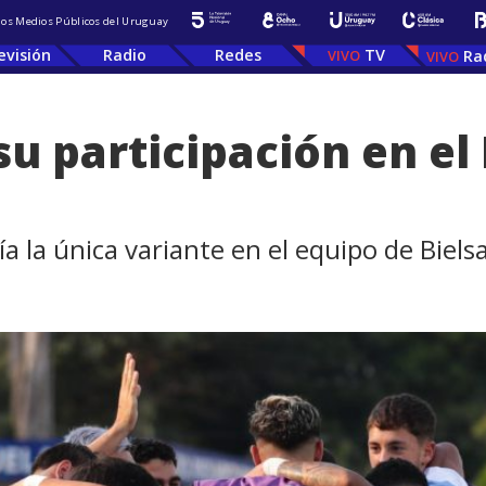
 los Medios Públicos del Uruguay
evisión
Radio
Redes
TV
Ra
su participación en el
ía la única variante en el equipo de Biels