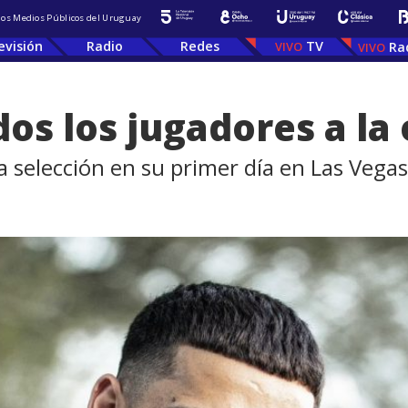
 los Medios Públicos del Uruguay
evisión
Radio
Redes
TV
Ra
os los jugadores a la
a selección en su primer día en Las Vegas 