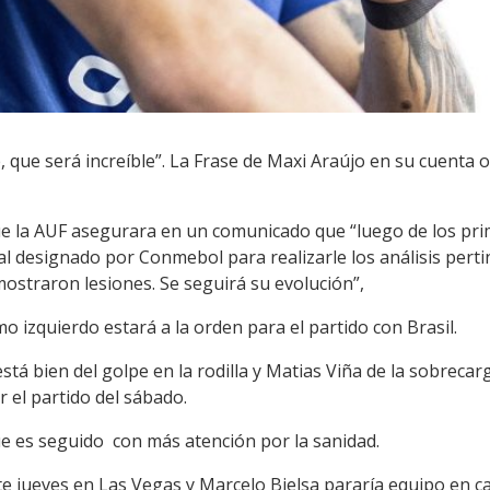
 que será increíble”. La Frase de Maxi Araújo en su cuenta of
ue la AUF asegurara en un comunicado que “luego de los pri
tal designado por Conmebol para realizarle los análisis pert
ostraron lesiones. Se seguirá su evolución”,
o izquierdo estará a la orden para el partido con Brasil.
stá bien del golpe en la rodilla y Matias Viña de la sobrec
r el partido del sábado.
ue es seguido con más atención por la sanidad.
e jueves en Las Vegas y Marcelo Bielsa pararía equipo en c