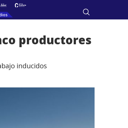
dios
nco productores
abajo inducidos