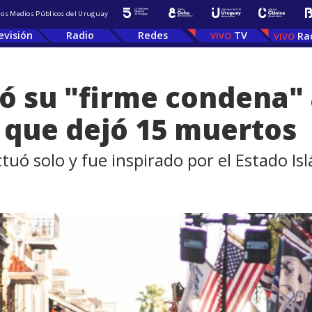
 los Medios Públicos del Uruguay
evisión
Radio
Redes
TV
Ra
 su "firme condena" a
 que dejó 15 muertos
tuó solo y fue inspirado por el Estado Isl