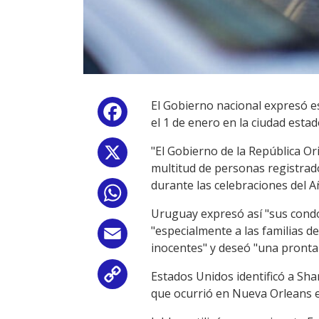
El Gobierno nacional expresó es
Facebook
el 1 de enero en la ciudad est
"El Gobierno de la República Or
X
multitud de personas registrad
durante las celebraciones del A
WhatsApp
Uruguay expresó así "sus condo
"especialmente a las familias d
Email
inocentes" y deseó "una pronta 
Estados Unidos identificó a S
Copy
que ocurrió en Nueva Orleans 
Link