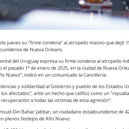
te jueves su "firme condena" al atropello masivo que dejó 15
adounidense de Nueva Orleans.
iental del Uruguay expresa su firme condena al atropello in
o el pasado 1° de enero de 2025, en la ciudad de Nueva Orle
ño Nuevo", indicó en un comunicado la Cancillería.
lencias y solidaridad al Gobierno y pueblo de los Estados U
e los afectados", ante un hecho que calificó como un "repudia
recuperación a todas las víctimas de esta agresión".
hamsud-Din Bahar Jabbar, un ciudadano estadounidense de 4
en plenos festejos de Año Nuevo.