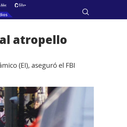
dios
l atropello
ámico (EI), aseguró el FBI