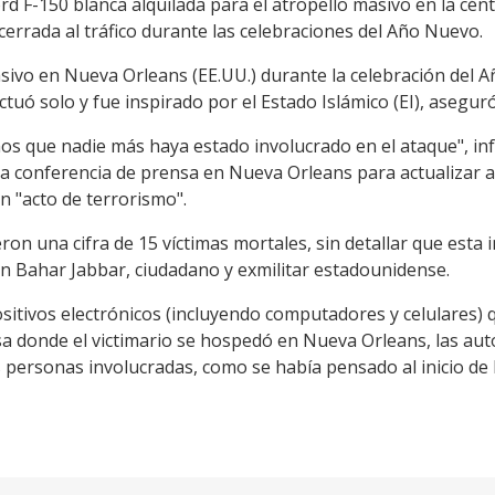
d F-150 blanca alquilada para el atropello masivo en la cént
 cerrada al tráfico durante las celebraciones del Año Nuevo.
asivo en Nueva Orleans (EE.UU.) durante la celebración del 
ctuó solo y fue inspirado por el Estado Islámico (EI), aseguró
os que nadie más haya estado involucrado en el ataque", in
na conferencia de prensa en Nueva Orleans para actualizar al
n "acto de terrorismo".
eron una cifra de 15 víctimas mortales, sin detallar que esta 
 Bahar Jabbar, ciudadano y exmilitar estadounidense.
sitivos electrónicos (incluyendo computadores y celulares) 
a donde el victimario se hospedó en Nueva Orleans, las auto
ersonas involucradas, como se había pensado al inicio de la