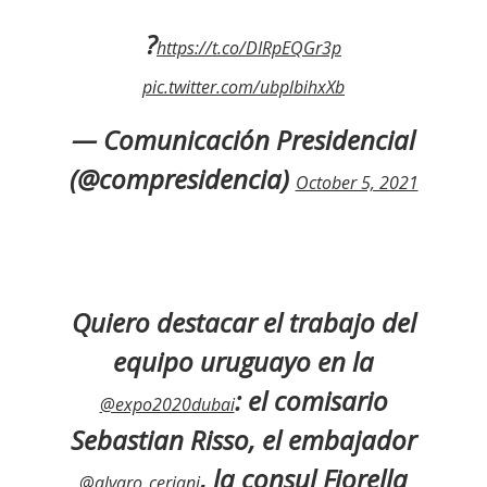
?
https://t.co/DIRpEQGr3p
pic.twitter.com/ubplbihxXb
— Comunicación Presidencial
(@compresidencia)
October 5, 2021
Quiero destacar el trabajo del
equipo uruguayo en la
: el comisario
@expo2020dubai
Sebastian Risso, el embajador
, la consul Fiorella
@alvaro_ceriani