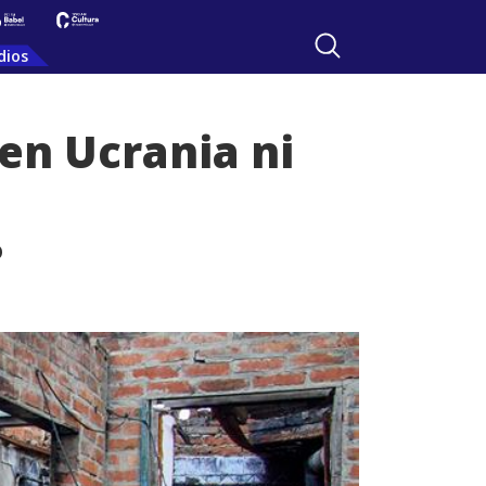
dios
en Ucrania ni
o