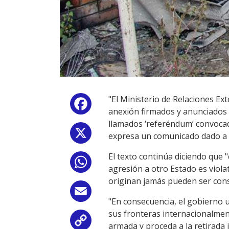
"El Ministerio de Relaciones E
Facebook
anexión firmados y anunciados 
llamados ‘referéndum’ convocad
X
expresa un comunicado dado a c
El texto continúa diciendo que 
WhatsApp
agresión a otro Estado es viola
originan jamás pueden ser cons
Email
"En consecuencia, el gobierno u
sus fronteras internacionalmen
Copy
armada y proceda a la retirada 