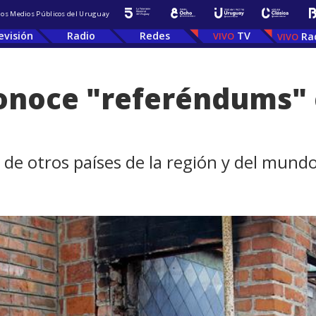
 los Medios Públicos del Uruguay
evisión
Radio
Redes
TV
Ra
onoce "referéndums" 
 de otros países de la región y del mund