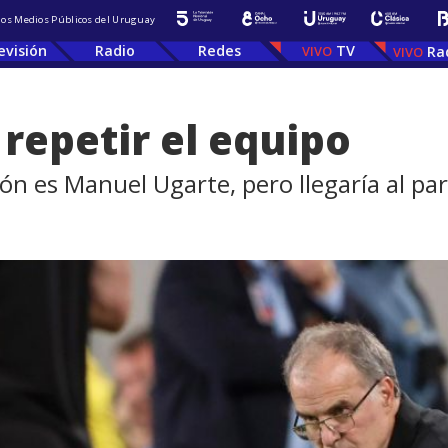
 los Medios Públicos del Uruguay
evisión
Radio
Redes
TV
Ra
repetir el equipo
ión es Manuel Ugarte, pero llegaría al pa