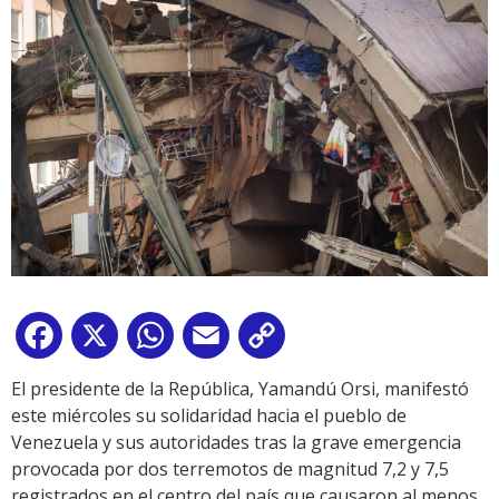
Facebook
X
WhatsApp
Email
Copy
Link
El presidente de la República, Yamandú Orsi, manifestó
este miércoles su solidaridad hacia el pueblo de
Venezuela y sus autoridades tras la grave emergencia
provocada por dos terremotos de magnitud 7,2 y 7,5
registrados en el centro del país que causaron al menos