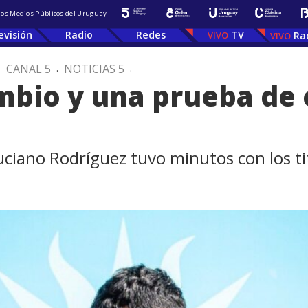
 los Medios Públicos del Uruguay
evisión
Radio
Redes
TV
Ra
.
CANAL 5
.
NOTICIAS 5
.
bio y una prueba de c
uciano Rodríguez tuvo minutos con los ti