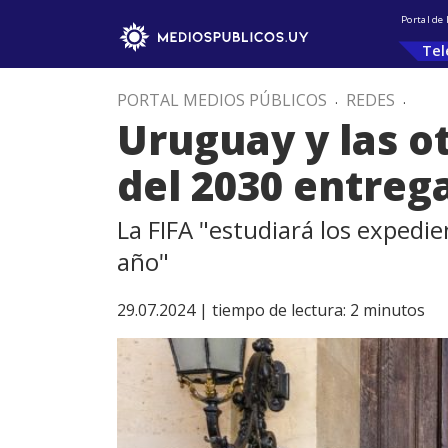
Portal de
Tel
PORTAL MEDIOS PÚBLICOS
.
REDES
.
Uruguay y las o
del 2030 entreg
La FIFA "estudiará los expedie
año"
29.07.2024 |
tiempo de lectura:
2
minutos