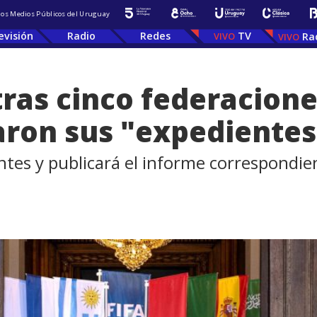
 los Medios Públicos del Uruguay
evisión
Radio
Redes
TV
Ra
tras cinco federacion
aron sus "expedientes
ntes y publicará el informe correspondie