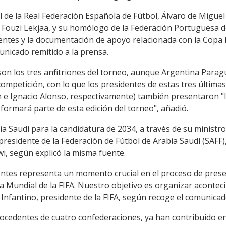
al de la Real Federación Española de Fútbol, Álvaro de Miguel
 Fouzi Lekjaa, y su homólogo de la Federación Portuguesa 
ientes y la documentación de apoyo relacionada con la Copa 
nicado remitido a la prensa.
on los tres anfitriones del torneo, aunque Argentina Para
 competición, con lo que los presidentes de estas tres última
n e Ignacio Alonso, respectivamente) también presentaron 
 formará parte de esta edición del torneo", añadió.
a Saudí para la candidatura de 2034, a través de su ministro
 presidente de la Federación de Fútbol de Arabia Saudí (SAFF),
i, según explicó la misma fuente.
entes representa un momento crucial en el proceso de prese
a Mundial de la FIFA. Nuestro objetivo es organizar aconteci
 Infantino, presidente de la FIFA, según recoge el comunicad
procedentes de cuatro confederaciones, ya han contribuido 