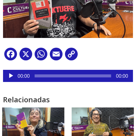
Facebook
X
WhatsApp
Email
Copy
Link
Reproductor
de
00:00
00:00
audio
Relacionadas