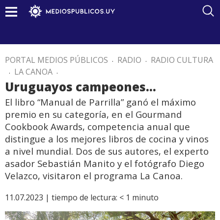
PORTAL MEDIOS PÚBLICOS
.
RADIO
.
RADIO CULTURA
.
LA CANOA
.
Uruguayos campeones…
El libro “Manual de Parrilla” ganó el máximo
premio en su categoría, en el Gourmand
Cookbook Awards, competencia anual que
distingue a los mejores libros de cocina y vinos
a nivel mundial. Dos de sus autores, el experto
asador Sebastián Manito y el fotógrafo Diego
Velazco, visitaron el programa La Canoa.
11.07.2023 |
tiempo de lectura:
< 1
minuto