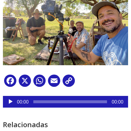
Facebook
X
WhatsApp
Email
Copy
Link
Reproductor
de
00:00
00:00
audio
Relacionadas