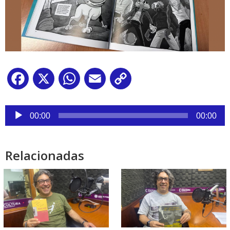
Facebook
X
WhatsApp
Email
Copy
Link
Reproductor
de
00:00
00:00
audio
Relacionadas