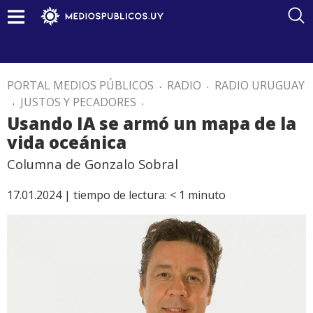
PORTAL MEDIOS PÚBLICOS
.
RADIO
.
RADIO URUGUAY
.
JUSTOS Y PECADORES
.
Usando IA se armó un mapa de la
vida oceánica
Columna de Gonzalo Sobral
17.01.2024 |
tiempo de lectura:
< 1
minuto