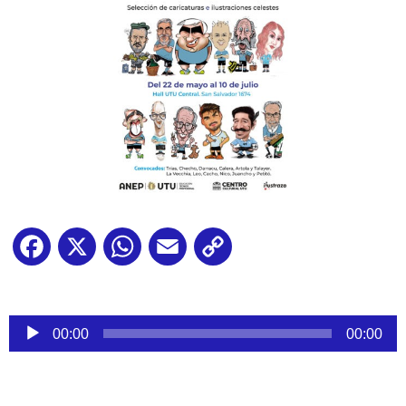
Facebook
X
WhatsApp
Email
Copy
Link
Reproductor
00:00
00:00
de
audio