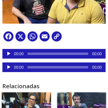
Facebook
X
WhatsApp
Email
Copy
Link
Reproductor
de
00:00
00:00
audio
Reproductor
00:00
00:00
de
audio
Relacionadas