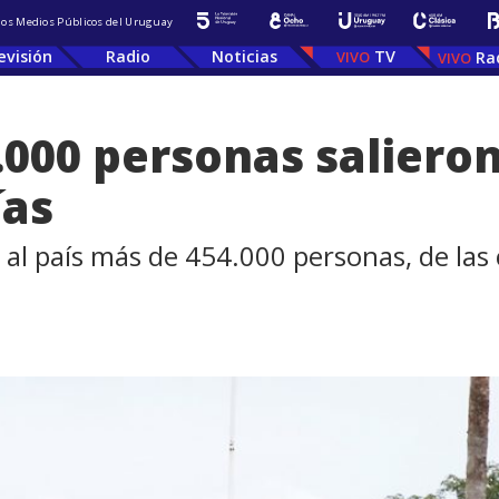
 los Medios Públicos del Uruguay
evisión
Radio
Noticias
TV
Ra
.000 personas saliero
ías
al país más de 454.000 personas, de las