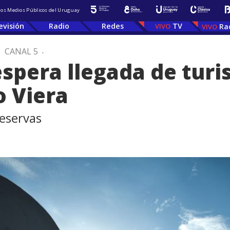
 los Medios Públicos del Uruguay
evisión
Radio
Redes
TV
Ra
.
CANAL 5
.
spera llegada de turi
o Viera
reservas