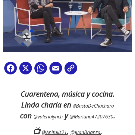
Facebook
X
WhatsApp
Email
Copy
Link
Cuarentena, música y cocina.
Linda charla en
#BastaDeCháchara
con
y
.
@valerialynch
@Mariano47207630
📺
,
,
@Anitulis21
@JuanBrianza