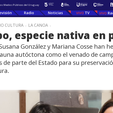
 los Medios Públicos del Uruguay
evisión
Radio
Noticias
TV
Ra
IO CULTURA
.
LA CANOA
.
, especie nativa en p
 Susana González y Mariana Cosse han he
fauna autóctona como el venado de camp
s de parte del Estado para su preservaci
ura.