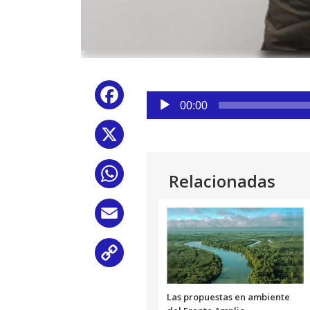
Reproductor
Facebook
de
00:00
audio
X
WhatsApp
Relacionadas
Email
Copy
Link
Las propuestas en ambiente