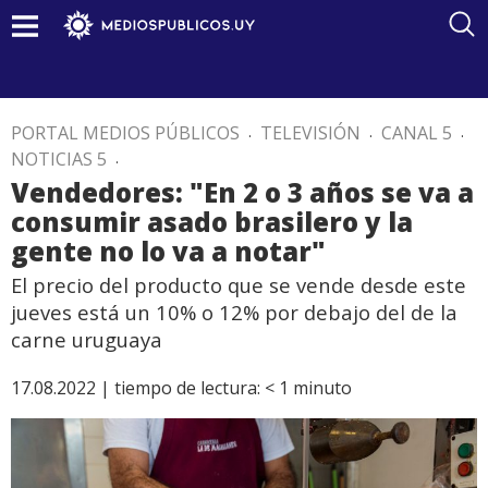
PORTAL MEDIOS PÚBLICOS
.
TELEVISIÓN
.
CANAL 5
.
NOTICIAS 5
.
Vendedores: "En 2 o 3 años se va a
consumir asado brasilero y la
gente no lo va a notar"
El precio del producto que se vende desde este
jueves está un 10% o 12% por debajo del de la
carne uruguaya
17.08.2022 |
tiempo de lectura:
< 1
minuto