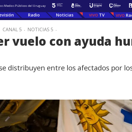
 los Medios Públicos del Uruguay
evisión
Radio
Noticias
TV
Ra
.
CANAL 5
.
NOTICIAS 5
.
mer vuelo con ayuda h
e distribuyen entre los afectados por lo