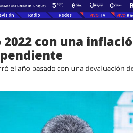
 los Medios Públicos del Uruguay
evisión
Radio
Redes
TV
Ra
2022 con una inflació
ependiente
erró el año pasado con una devaluación d