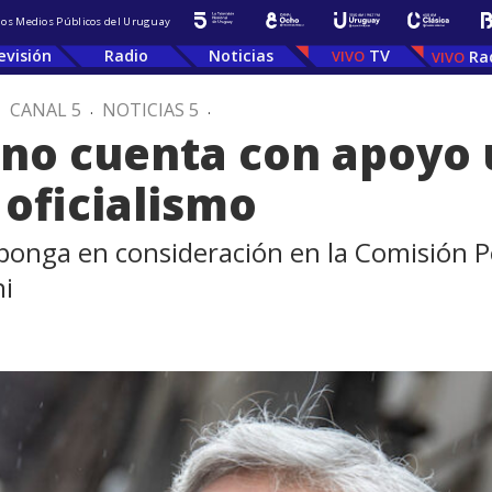
 los Medios Públicos del Uruguay
evisión
Radio
Noticias
TV
Ra
.
CANAL 5
.
NOTICIAS 5
.
o no cuenta con apoyo
 oficialismo
 ponga en consideración en la Comisión P
ni