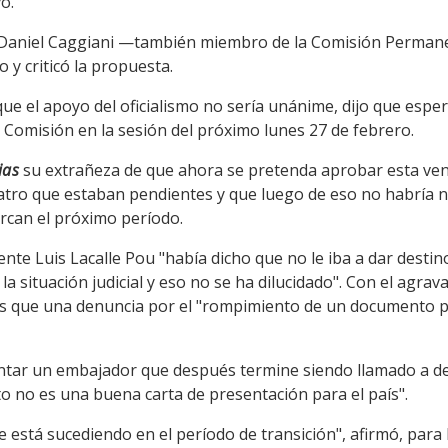
o.
r Daniel Caggiani —también miembro de la Comisión Perma
o y criticó la propuesta.
e el apoyo del oficialismo no sería unánime, dijo que esper
a Comisión en la sesión del próximo lunes 27 de febrero.
ias
su extrañeza de que ahora se pretenda aprobar esta ven
tro que estaban pendientes y que luego de eso no habría 
rcan el próximo período.
nte Luis Lacalle Pou "había dicho que no le iba a dar desti
 la situación judicial y eso no se ha dilucidado". Con el agrav
s que una denuncia por el "rompimiento de un documento pú
ar un embajador que después termine siendo llamado a decl
o no es una buena carta de presentación para el país".
e está sucediendo en el período de transición", afirmó, para 