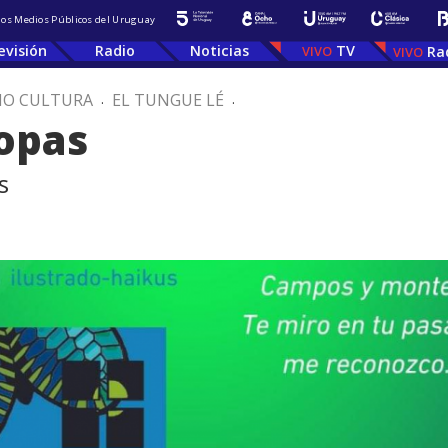
 los Medios Públicos del Uruguay
evisión
Radio
Noticias
TV
Ra
IO CULTURA
.
EL TUNGUE LÉ
.
opas
s