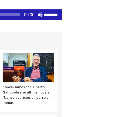
Utiliza
00:00
las
teclas
de
flecha
arriba/abajo
para
aumentar
o
disminuir
el
volumen.
Conversamos con Alberto
Gallo sobre su última novela
“Nunca acaricies un perro en
llamas”