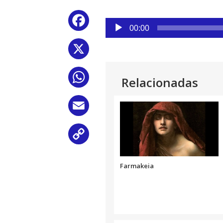
Reproductor
Facebook
de
00:00
audio
X
WhatsApp
Relacionadas
Email
Copy
Link
Farmakeia