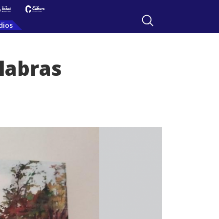
dios
labras