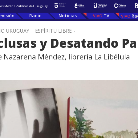
 los Medios Públicos del Uruguay
evisión
Radio
Noticias
TV
Ra
IO URUGUAY
.
ESPÍRITU LIBRE
.
clusas y Desatando Pa
 Nazarena Méndez, librería La Libélula