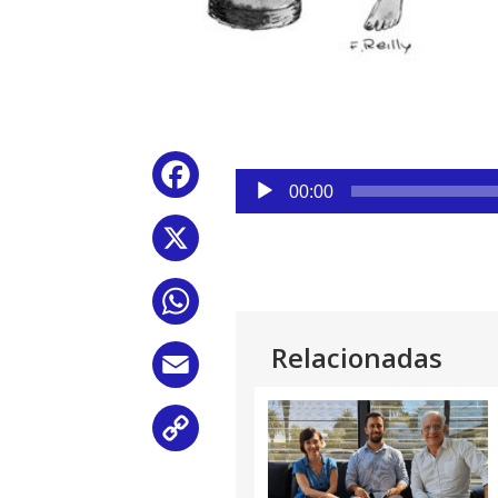
Reproductor
Facebook
de
00:00
audio
X
WhatsApp
Relacionadas
Email
Copy
Link