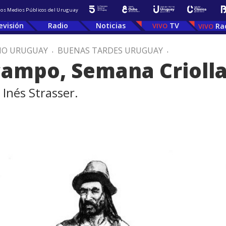
 los Medios Públicos del Uruguay
evisión
Radio
Noticias
TV
Ra
IO URUGUAY
.
BUENAS TARDES URUGUAY
.
campo, Semana Crioll
Inés Strasser.