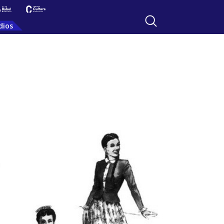
dios
a