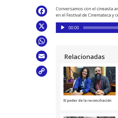
Conversamos con el cineasta a
Facebook
en el Festival de Cinemateca y 
Reproductor
X
00:00
de
audio
WhatsApp
Relacionadas
Email
Copy
Link
El poder de la reconciliación