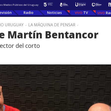
 los Medios Públicos del Uruguay
evisión
Radio
Noticias
TV
Ra
IO URUGUAY
.
LA MÁQUINA DE PENSAR
.
 de Martín Bentancor
rector del corto