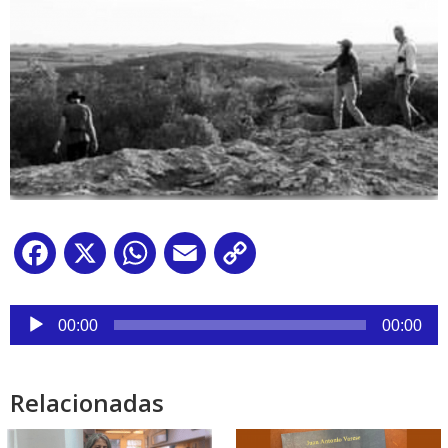
Facebook
X
WhatsApp
Email
Copy
Link
Reproductor
de
00:00
00:00
audio
Relacionadas