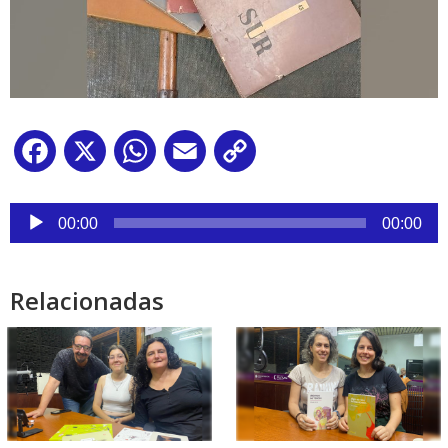
Facebook
X
WhatsApp
Email
Copy
Link
Reproductor
de
00:00
00:00
audio
Relacionadas