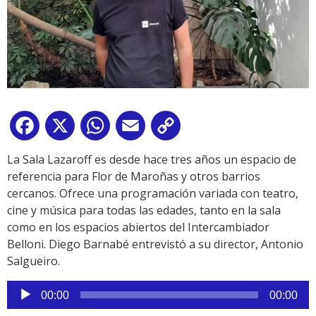
Facebook
X
WhatsApp
Email
Copy
Link
La Sala Lazaroff es desde hace tres años un espacio de
referencia para Flor de Maroñas y otros barrios
cercanos. Ofrece una programación variada con teatro,
cine y música para todas las edades, tanto en la sala
como en los espacios abiertos del Intercambiador
Belloni. Diego Barnabé entrevistó a su director, Antonio
Salgueiro.
Reproductor
00:00
00:00
de