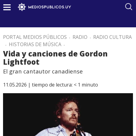
PORTAL MEDIOS PÚBLICOS
.
RADIO
.
RADIO CULTURA
.
HISTORIAS DE MÚSICA
.
Vida y canciones de Gordon
Lightfoot
El gran cantautor canadiense
11.05.2026 |
tiempo de lectura:
< 1
minuto