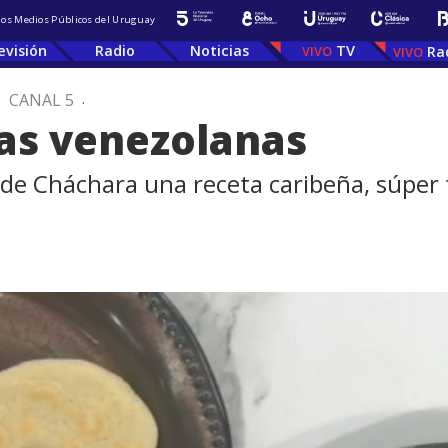
 los Medios Públicos del Uruguay
evisión
Radio
Noticias
TV
Ra
.
CANAL 5
.
as venezolanas
 de Cháchara una receta caribeña, súper 