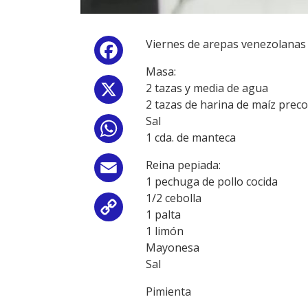
Viernes de arepas venezolanas
Facebook
Masa:
2 tazas y media de agua
X
2 tazas de harina de maíz preco
Sal
WhatsApp
1 cda. de manteca
Reina pepiada:
Email
1 pechuga de pollo cocida
1/2 cebolla
Copy
1 palta
1 limón
Link
Mayonesa
Sal
Pimienta