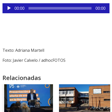
Reproductor
00:00
00:00
de
audio
Texto: Adriana Martell
Foto: Javier Calvelo / adhocFOTOS
Relacionadas