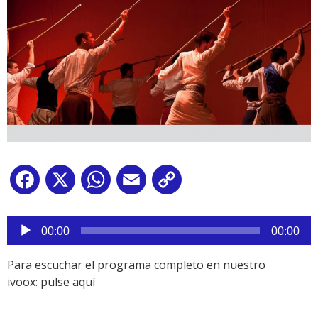
Facebook
X
WhatsApp
Email
Copy
Link
Reproductor
de
00:00
00:00
audio
Para escuchar el programa completo en nuestro
ivoox:
pulse aquí