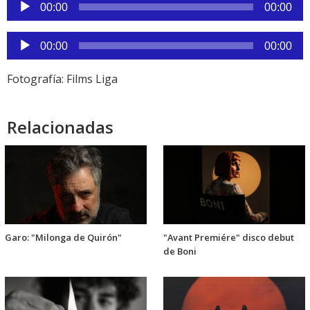
Reproductor
00:00
00:00
de
audio
Reproductor
00:00
00:00
de
audio
Fotografía: Films Liga
Relacionadas
Garo: "Milonga de Quirón"
"Avant Premiére" disco debut
de Boni