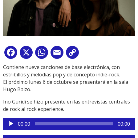
Facebook
X
WhatsApp
Email
Copy
Link
Contiene nueve canciones de base electrónica, con
estribillos y melodías pop y de concepto indie-rock.
El próximo lunes 6 de octubre se presentará en la sala
Hugo Balzo.
Ino Guridi se hizo presente en las entrevistas centrales
de rock al rock experience.
Reproductor
00:00
00:00
de
audio