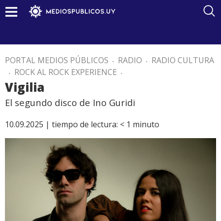
PORTAL MEDIOS PÚBLICOS
.
RADIO
.
RADIO CULTURA
.
ROCK AL ROCK EXPERIENCE
.
Vigilia
El segundo disco de Ino Guridi
10.09.2025 |
tiempo de lectura:
< 1
minuto