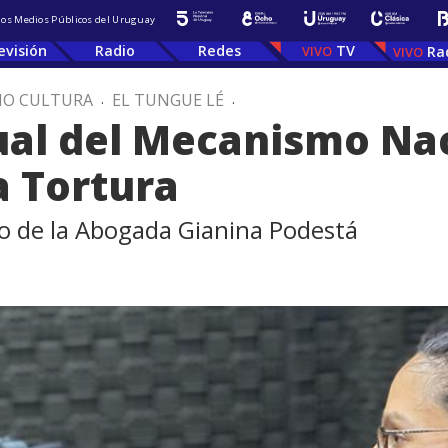
 los Medios Públicos del Uruguay
evisión
Radio
Redes
TV
Ra
IO CULTURA
.
EL TUNGUE LÉ
.
ual del Mecanismo Na
a Tortura
o de la Abogada Gianina Podestá