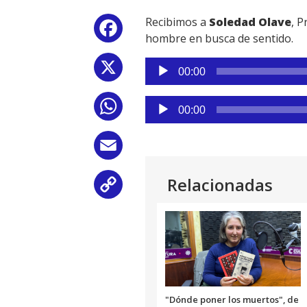
Recibimos a
Soledad Olave
, P
Facebook
hombre en busca de sentido.
Reproductor
X
00:00
de
audio
Reproductor
WhatsApp
00:00
de
audio
Email
Relacionadas
Copy
Link
"Dónde poner los muertos", de