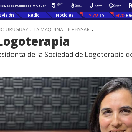
 los Medios Públicos del Uruguay
evisión
Radio
Noticias
TV
Ra
IO URUGUAY
.
LA MÁQUINA DE PENSAR
.
 Logoterapia
esidenta de la Sociedad de Logoterapia 