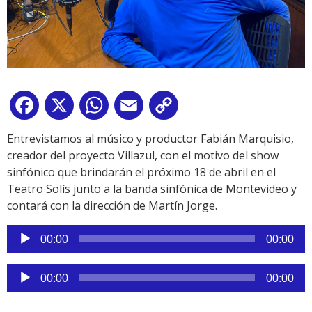
Facebook
X
WhatsApp
Email
Copy
Link
Entrevistamos al músico y productor Fabián Marquisio,
creador del proyecto Villazul, con el motivo del show
sinfónico que brindarán el próximo 18 de abril en el
Teatro Solís junto a la banda sinfónica de Montevideo y
contará con la dirección de Martín Jorge.
Reproductor
00:00
00:00
de
audio
Reproductor
00:00
00:00
de
audio