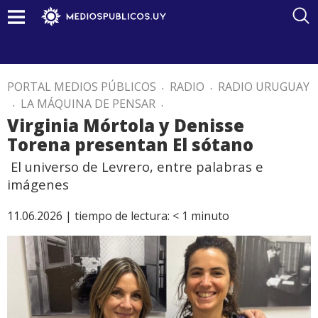
PORTAL MEDIOS PÚBLICOS
.
RADIO
.
RADIO URUGUAY
.
LA MÁQUINA DE PENSAR
.
Virginia Mórtola y Denisse
Torena presentan El sótano
El universo de Levrero, entre palabras e
imágenes
11.06.2026 |
tiempo de lectura:
< 1
minuto