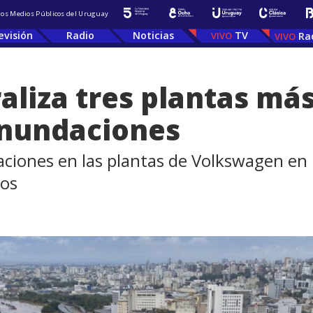
 los Medios Públicos del Uruguay
evisión
Radio
Noticias
TV
Ra
liza tres plantas más 
inundaciones
aciones en las plantas de Volkswagen en 
los