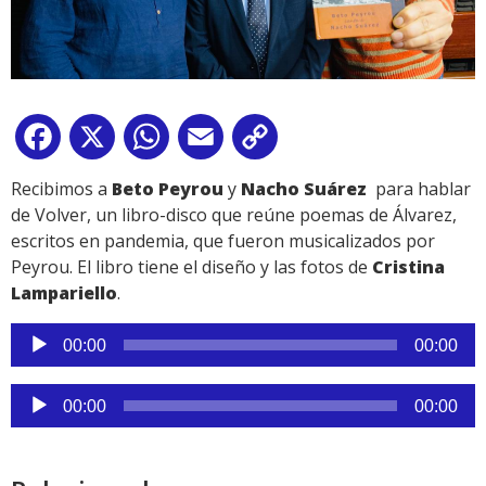
Facebook
X
WhatsApp
Email
Copy
Link
Recibimos a
Beto Peyrou
y
Nacho Suárez
para hablar
de Volver, un libro-disco que reúne poemas de Álvarez,
escritos en pandemia, que fueron musicalizados por
Peyrou. El libro tiene el diseño y las fotos de
Cristina
Lampariello
.
Reproductor
00:00
00:00
de
audio
Reproductor
00:00
00:00
de
audio