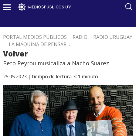
PORTAL MEDIOS PÚBLICOS
.
RADIO
.
RADIO URUGUAY
.
LA MÁQUINA DE PENSAR
.
Volver
Beto Peyrou musicaliza a Nacho Suárez
25.05.2023 |
tiempo de lectura:
< 1
minuto